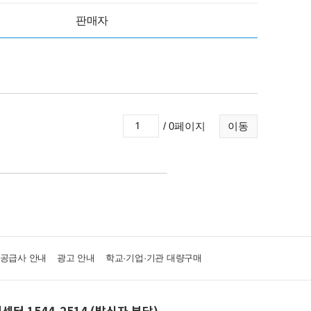
판매자
/ 0페이지
이동
·공급사 안내
광고 안내
학교·기업·기관 대량구매
센터 1544-2514 (발신자 부담)