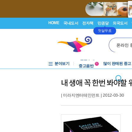
HOME
국내도서
전자책
만권당
외국도서
첫달무료
온라인 
분야보기
중고음반
많이 판매된 중고
N
1천원부터
중고음반
내 생애 꼭 한번 봐야할 위
|
미라지엔터테인먼트
| 2012-03-30