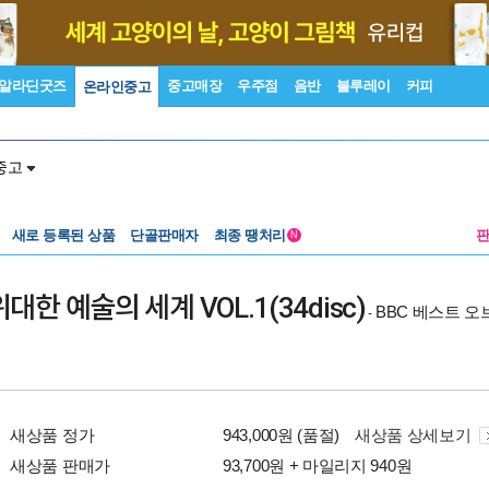
알라딘굿즈
중고매장
우주점
음반
블루레이
커피
온라인중고
중고
새로 등록된 상품
단골판매자
최종 땡처리
N
대한 예술의 세계 VOL.1(34disc)
BBC 베스트 
-
새상품 정가
943,000원 (품절)
새상품 상세보기
새상품 판매가
93,700원 + 마일리지 940원