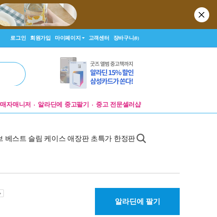
로그인
회원가입
마이페이지
고객센터
장바구니
(0)
판매자매니저
알라딘에 중고팔기
중고 전문셀러샵
오브 베스트 슬림 케이스 애장판 초특가 한정판
알라딘에 팔기