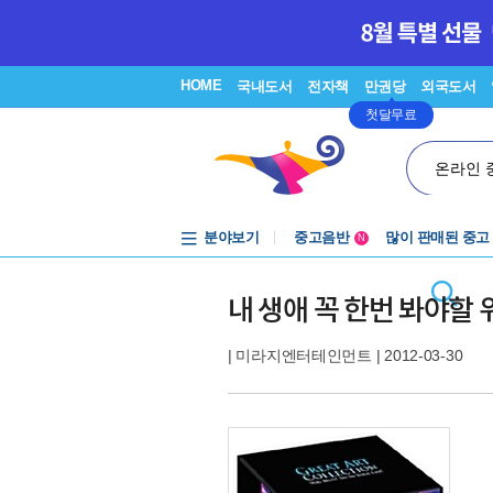
HOME
국내도서
전자책
만권당
외국도서
첫달무료
온라인 
분야보기
중고음반
많이 판매된 중고
N
1천원부터
중고음반
내 생애 꼭 한번 봐야할 위
|
미라지엔터테인먼트
| 2012-03-30