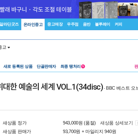
알라딘굿즈
중고매장
우주점
음반
블루레이
커피
온라인중고
중고
새로 등록된 상품
단골판매자
최종 땡처리
N
대한 예술의 세계 VOL.1(34disc)
BBC 베스트 
-
새상품 정가
943,000원 (품절)
새상품 상세보기
새상품 판매가
93,700원 + 마일리지 940원