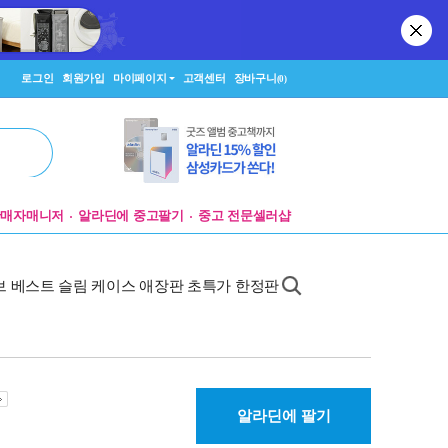
로그인
회원가입
마이페이지
고객센터
장바구니
(0)
판매자매니저
알라딘에 중고팔기
중고 전문셀러샵
오브 베스트 슬림 케이스 애장판 초특가 한정판
알라딘에 팔기