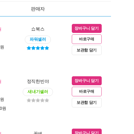
판매자
쇼북스
원
장바구니 담기
파워셀러
바로구매
0원
보관함 담기
정직한빈야
원
장바구니 담기
새내기셀러
바로구매
0원
보관함 담기
00원
꽃샘
원
장바구니 담기