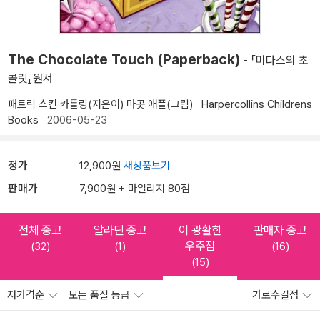
The Chocolate Touch (Paperback)
- 『미다스의 초
콜릿』원서
패트릭 스킨 카틀링(지은이)
마곳 애플(그림)
Harpercollins Childrens
Books
2006-05-23
정가
12,900원
새상품보기
판매가
7,900원 + 마일리지 80점
전체 중고
알라딘 중고
이 광활한
판매자 중고
우주점
(32)
(1)
(16)
(15)
저가격순
모든 품질 등급
가로수길점