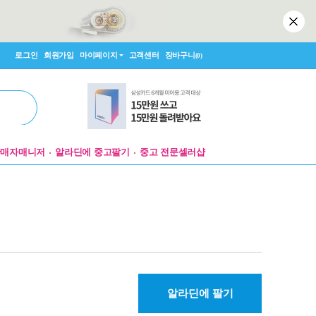
로그인
회원가입
마이페이지
고객센터
장바구니
(0)
판매자매니저
알라딘에 중고팔기
중고 전문셀러샵
알라딘에 팔기