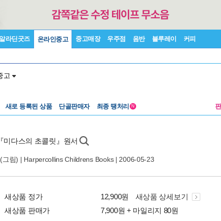
알라딘굿즈
중고매장
우주점
음반
블루레이
커피
온라인중고
중고
새로 등록된 상품
단골판매자
최종 땡처리
N
『미다스의 초콜릿』원서
(그림) |
Harpercollins Childrens Books
| 2006-05-23
새상품 정가
12,900원
새상품 상세보기
새상품 판매가
7,900원 + 마일리지 80원