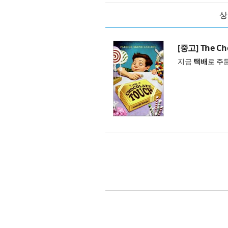
상
[중고] The Ch
지금
택배
로 주