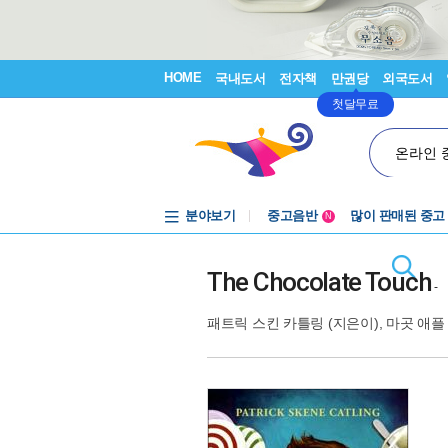
HOME
국내도서
전자책
만권당
외국도서
첫달무료
온라인 
분야보기
중고음반
많이 판매된 중고
N
1천원부터
중고음반
The Chocolate Touch
-
패트릭 스킨 카틀링
(지은이),
마곳 애플