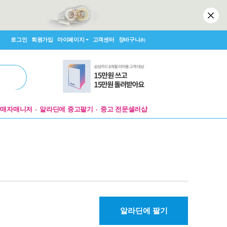
로그인
회원가입
마이페이지
고객센터
장바구니
(0)
판매자매니저
알라딘에 중고팔기
중고 전문셀러샵
알라딘에 팔기