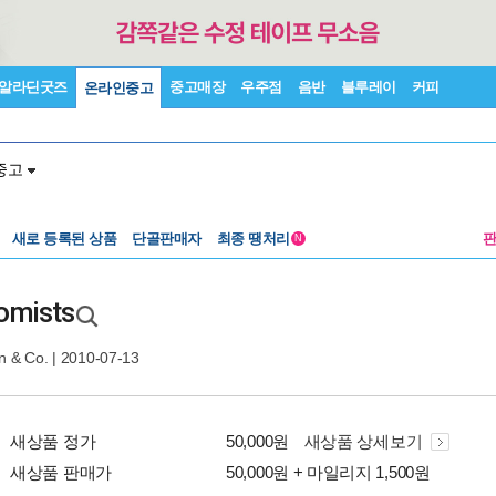
알라딘굿즈
중고매장
우주점
음반
블루레이
커피
온라인중고
중고
새로 등록된 상품
단골판매자
최종 땡처리
N
omists
n & Co.
| 2010-07-13
새상품 정가
50,000원
새상품 상세보기
새상품 판매가
50,000원 + 마일리지 1,500원