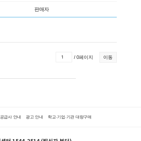
판매자
/ 0페이지
이동
·공급사 안내
광고 안내
학교·기업·기관 대량구매
센터 1544-2514 (발신자 부담)