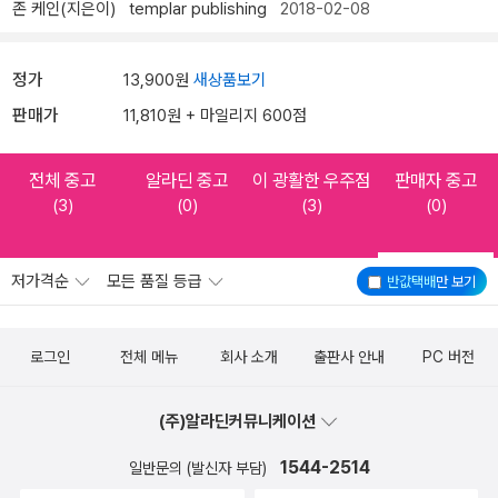
존 케인(지은이)
templar publishing
2018-02-08
정가
13,900원
새상품보기
판매가
11,810원 + 마일리지 600점
전체 중고
알라딘 중고
이 광활한 우주점
판매자 중고
(3)
(0)
(3)
(0)
저가격순
모든 품질 등급
반값택배
만 보기
로그인
전체 메뉴
회사 소개
출판사 안내
PC 버전
(주)알라딘커뮤니케이션
1544-2514
일반문의 (발신자 부담)