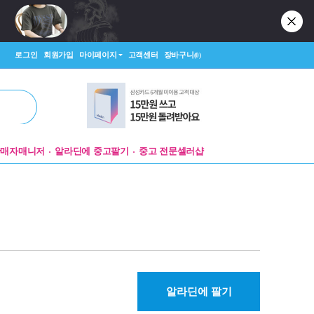
로그인
회원가입
마이페이지
고객센터
장바구니
(0)
판매자매니저
알라딘에 중고팔기
중고 전문셀러샵
알라딘에 팔기