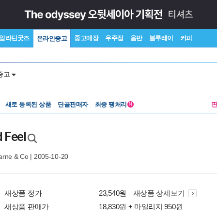
알라딘굿즈
중고매장
우주점
음반
블루레이
커피
온라인중고
중고
새로 등록된 상품
단골판매자
최종 땡처리
N
 Feel
Warne & Co
| 2005-10-20
새상품 정가
23,540원
새상품 상세보기
새상품 판매가
18,830원 + 마일리지 950원