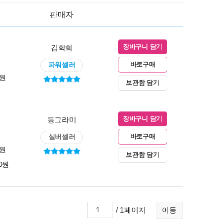
판매자
김학희
장바구니 담기
파워셀러
바로구매
0원
보관함 담기
동그라미
장바구니 담기
실버셀러
바로구매
0원
보관함 담기
00원
/ 1페이지
이동