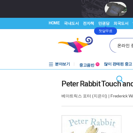
HOME
국내도서
전자책
만권당
외국도서
첫달무료
온라인 
분야보기
중고음반
많이 판매된 중고
N
1천원부터
중고음반
Peter Rabbit Touch and
베아트릭스 포터
(지은이) |
Frederick 