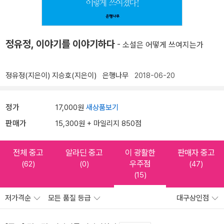
정유정, 이야기를 이야기하다
- 소설은 어떻게 쓰여지는가
정유정(지은이)
지승호(지은이)
은행나무
2018-06-20
정가
17,000원
새상품보기
판매가
15,300원 + 마일리지 850점
전체 중고
알라딘 중고
이 광활한
판매자 중고
우주점
(62)
(0)
(47)
(15)
저가격순
모든 품질 등급
대구상인점