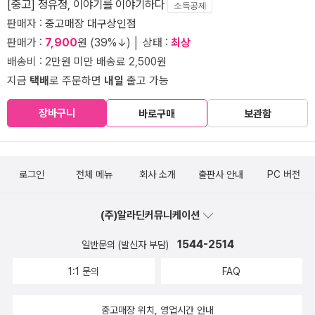
[중고] 정유정, 이야기를 이야기하다
소득공제
판매자 :
중고매장 대구상인점
판매가 :
7,900
원 (39%↓) │ 상태 :
최상
배송비 : 2만원 미만 배송료 2,500원
지금
택배
로 주문하면
내일
출고 가능
장바구니
바로구매
보관함
로그인
전체 메뉴
회사 소개
출판사 안내
PC 버전
(주)알라딘커뮤니케이션
1544-2514
일반문의 (발신자 부담)
1:1 문의
FAQ
중고매장 위치, 영업시간 안내