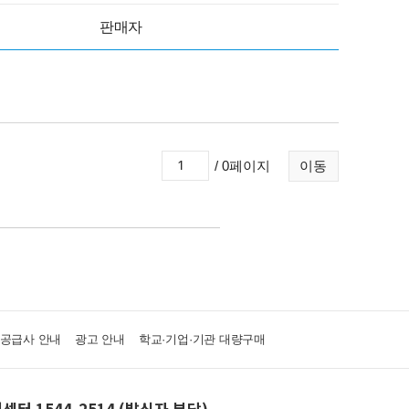
판매자
/ 0페이지
이동
·공급사 안내
광고 안내
학교·기업·기관 대량구매
센터 1544-2514 (발신자 부담)