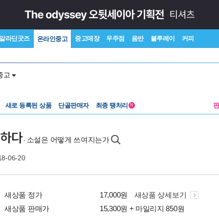
알라딘굿즈
중고매장
우주점
음반
블루레이
커피
온라인중고
중고
새로 등록된 상품
단골판매자
최종 땡처리
N
기하다
소설은 어떻게 쓰여지는가
-
18-06-20
새상품 정가
17,000원
새상품 상세보기
새상품 판매가
15,300원 + 마일리지 850원