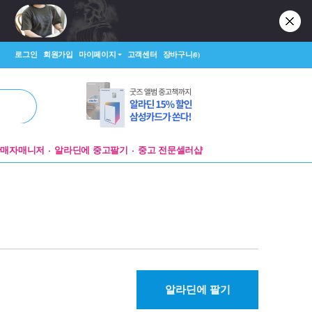
로그인
회원가입
마이페이지
고객센터
장바구니
(0)
판매자매니저
알라딘에 중고팔기
중고 전문셀러샵
알라딘에 팔기