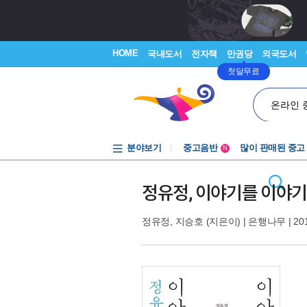
HOME
국내도서
전자책
만권당
외국도서
첫달무료
온라인 
분야보기
중고음반
많이 판매된 중고
N
1천원부터
중고음반
정유정, 이야기를 이야
정유정
,
지승호
(지은이) |
은행나무
| 20