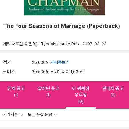
The Four Seasons of Marriage (Paperback)
게리 채프먼(지은이)
Tyndale House Pub
2007-04-24
정가
25,000원
새상품보기
판매가
20,500원 + 마일리지 1,030점
전체 중고
알라딘 중고
이 광활한
판매자 중고
우주점
(1)
(1)
(0)
(0)
저가격순
모든 품질 등급