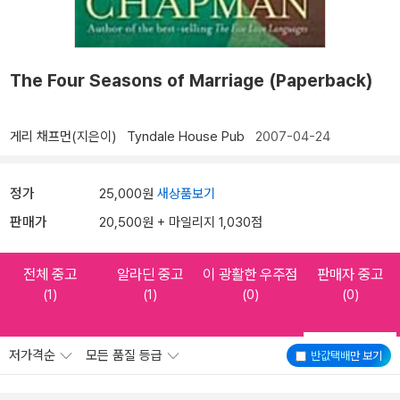
The Four Seasons of Marriage (Paperback)
게리 채프먼(지은이)
Tyndale House Pub
2007-04-24
정가
25,000원
새상품보기
판매가
20,500원 + 마일리지 1,030점
전체 중고
알라딘 중고
이 광활한 우주점
판매자 중고
(1)
(1)
(0)
(0)
저가격순
모든 품질 등급
반값택배
만 보기