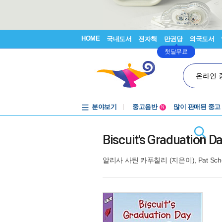
HOME
국내도서
전자책
만권당
외국도서
첫달무료
온라인 
분야보기
중고음반
많이 판매된 중고
N
1천원부터
중고음반
Biscuit's Graduation D
알리사 사틴 카푸칠리
(지은이),
Pat Sch