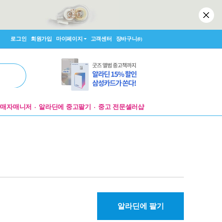
로그인
회원가입
마이페이지
고객센터
장바구니
(0)
판매자매니저
알라딘에 중고팔기
중고 전문셀러샵
알라딘에 팔기