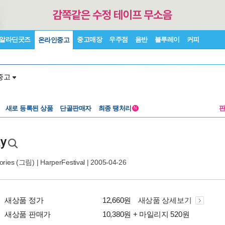
알라딘굿즈
중고매장
우주점
음반
블루레이
커피
온라인중고
중고
새로 등록된 상품
단골판매자
최종 땡처리
N
ay
ories
(그림) |
HarperFestival
| 2005-04-26
새상품 정가
12,660원
새상품 상세보기
새상품 판매가
10,380원 + 마일리지 520원