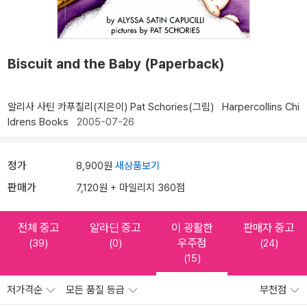
Biscuit and the Baby (Paperback)
알리사 사틴 카푸칠리(지은이)
Pat Schories(그림)
Harpercollins Chi
ldrens Books
2005-07-26
정가
8,900원
새상품보기
판매가
7,120원 + 마일리지 360점
전체 중고
알라딘 중고
이 광활한
판매자 중고
우주점
(39)
(0)
(24)
(15)
저가격순
모든 품질 등급
부천점