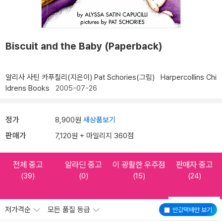
Biscuit and the Baby (Paperback)
알리사 사틴 카푸칠리(지은이)
Pat Schories(그림)
Harpercollins Chi
ldrens Books
2005-07-26
정가
8,900원
새상품보기
판매가
7,120원 + 마일리지 360점
전체 중고
알라딘 중고
이 광활한 우주점
판매자 중고
(39)
(0)
(15)
(24)
저가격순
모든 품질 등급
반값택배
만 보기