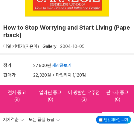
How to Stop Worrying and Start Living (Pape
rback)
데일 카네기(지은이)
Gallery
2004-10-05
정가
27,900원
새상품보기
판매가
22,320원 + 마일리지 1,120점
전체 중고
알라딘 중고
이 광활한 우주점
판매자 중고
(9)
(0)
(3)
(6)
저가격순
모든 품질 등급
반값택배
만 보기