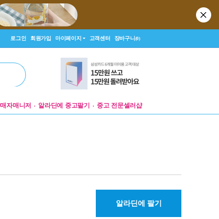
로그인
회원가입
마이페이지
고객센터
장바구니
(0)
판매자매니저
알라딘에 중고팔기
중고 전문셀러샵
알라딘에 팔기