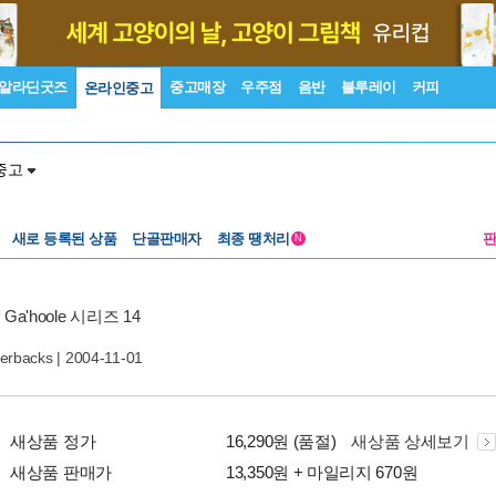
알라딘굿즈
중고매장
우주점
음반
블루레이
커피
온라인중고
중고
새로 등록된 상품
단골판매자
최종 땡처리
N
of Ga'hoole 시리즈 14
perbacks
| 2004-11-01
새상품 정가
16,290원 (품절)
새상품 상세보기
새상품 판매가
13,350원 + 마일리지 670원