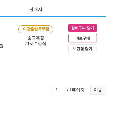
판매자
장바구니 담기
이 광활한 우주점
중고매장
바로구매
가로수길점
0원
보관함 담기
/ 1페이지
이동