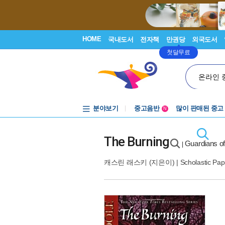
HOME
국내도서
전자책
만권당
외국도서
첫달무료
온라인 
분야보기
중고음반
많이 판매된 중고
N
1천원부터
중고음반
The Burning
Guardians 
|
캐스린 래스키
(지은이) |
Scholastic Pa