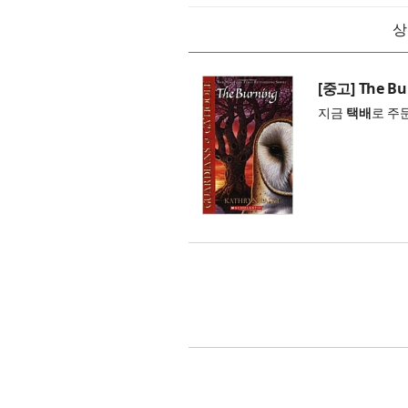
상
[중고] The Bu
지금
택배
로 주