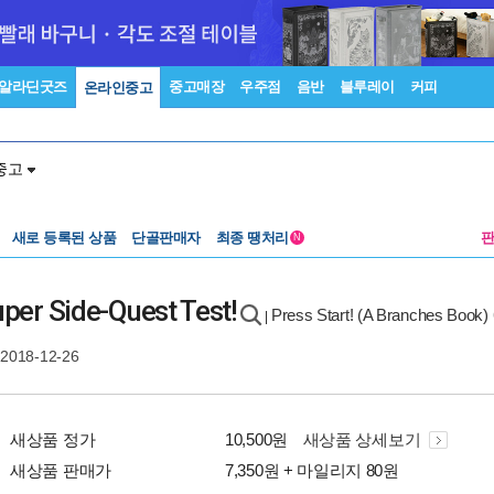
알라딘굿즈
중고매장
우주점
음반
블루레이
커피
온라인중고
중고
새로 등록된 상품
단골판매자
최종 땡처리
N
uper Side-Quest Test!
Press Start! (A Branches Book) 
|
 2018-12-26
새상품 정가
10,500원
새상품 상세보기
새상품 판매가
7,350원 + 마일리지 80원