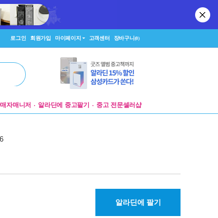
로그인
회원가입
마이페이지
고객센터
장바구니
(0)
판매자매니저
알라딘에 중고팔기
중고 전문셀러샵
6
알라딘에 팔기