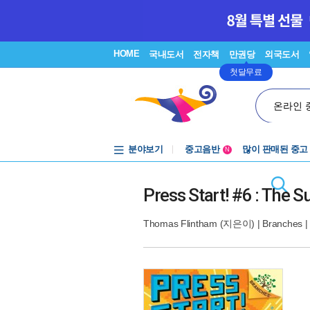
HOME
국내도서
전자책
만권당
외국도서
첫달무료
온라인 
분야보기
중고음반
많이 판매된 중고
N
1천원부터
중고음반
Press Start! #6 : The S
Thomas Flintham
(지은이) |
Branches
|