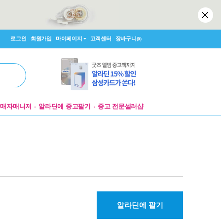
로그인
회원가입
마이페이지
고객센터
장바구니
(0)
판매자매니저
알라딘에 중고팔기
중고 전문셀러샵
알라딘에 팔기