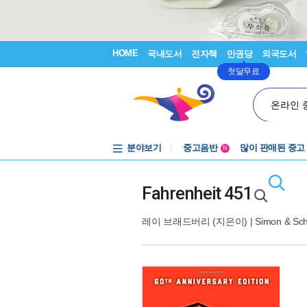
HOME
국내도서
전자책
만권당
외국도서
첫달무료
온라인 
분야보기
중고음반
많이 판매된 중고
N
1천원부터
중고음반
Fahrenheit 451
레이 브래드버리
(지은이) |
Simon & Sch