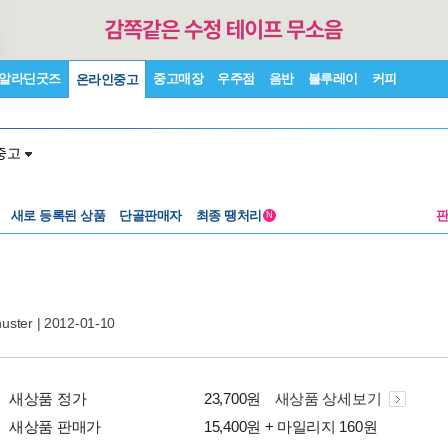
알라딘굿즈
중고매장
우주점
음반
블루레이
커피
온라인중고
중고
새로 등록된 상품
단골판매자
최종 땡처리
N
uster
| 2012-01-10
새상품 정가
23,700원
새상품 상세보기
새상품 판매가
15,400원 + 마일리지 160원