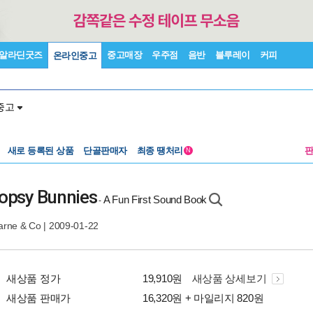
알라딘굿즈
중고매장
우주점
음반
블루레이
커피
온라인중고
중고
새로 등록된 상품
단골판매자
최종 땡처리
N
lopsy Bunnies
A Fun First Sound Book
-
Warne & Co
| 2009-01-22
새상품 정가
19,910원
새상품 상세보기
새상품 판매가
16,320원 + 마일리지 820원