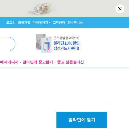
로그인
회원가입
마이페이지
고객센터
장바구니
(0)
판매자매니저
알라딘에 중고팔기
중고 전문셀러샵
알라딘에 팔기