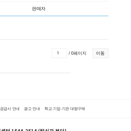
판매자
/ 0페이지
이동
·공급사 안내
광고 안내
학교·기업·기관 대량구매
센터 1544-2514 (발신자 부담)