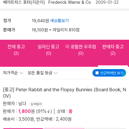
베아트릭스 포터(지은이)
Frederick Warne & Co
2009-01-22
정가
19,640원
새상품보기
판매가
16,100원 + 마일리지 810점
전체 중고
알라딘 중고
이 광활한 우주점
판매자 중고
(2)
(0)
(0)
(2)
저가격순
모든 품질 등급
반값택배
만 보기
[중고] Peter Rabbit and the Flopsy Bunnies (Board Book, N
OV)
판매자 : 날다
실버셀러
판매가 :
1,800
원 (91%↓) │ 상태 :
중
배송비 : 3,500원, 반값택배 : 2,400원