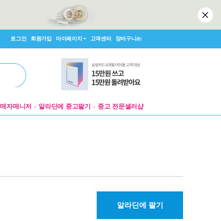
로그인
회원가입
마이페이지
고객센터
장바구니
(0)
판매자매니저
알라딘에 중고팔기
중고 전문셀러샵
알라딘에 팔기