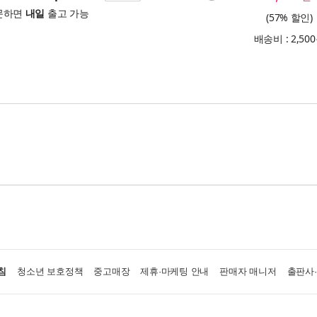
문하면
내일
출고 가능
(57% 할인)
배송비 : 2,50
침
청소년 보호정책
중고매장
제휴·마케팅 안내
판매자 매니저
출판사