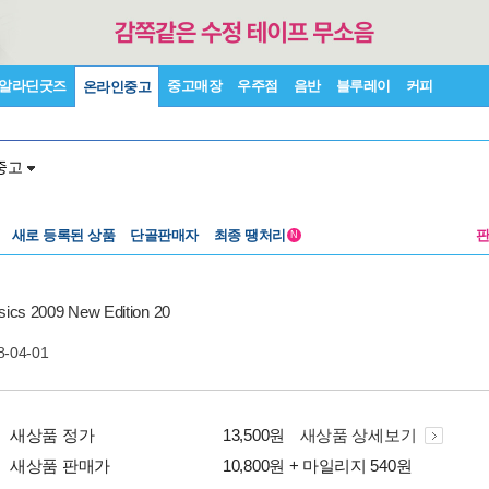
알라딘굿즈
중고매장
우주점
음반
블루레이
커피
온라인중고
중고
새로 등록된 상품
단골판매자
최종 땡처리
N
ssics 2009 New Edition 20
8-04-01
새상품 정가
13,500원
새상품 상세보기
새상품 판매가
10,800원 + 마일리지 540원