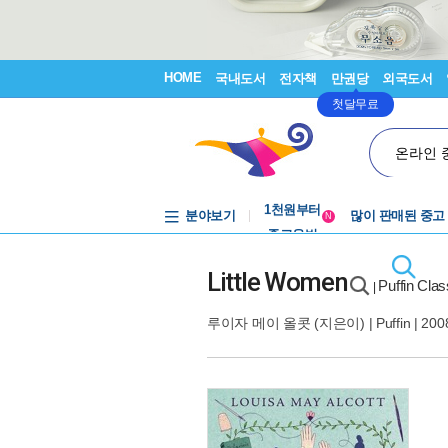
HOME
국내도서
전자책
만권당
외국도서
첫달무료
온라인 
중고음반
1천원부터
분야보기
많이 판매된 중고
중고음반
N
Little Women
Puffin Cla
|
루이자 메이 올콧
(지은이) |
Puffin
| 200