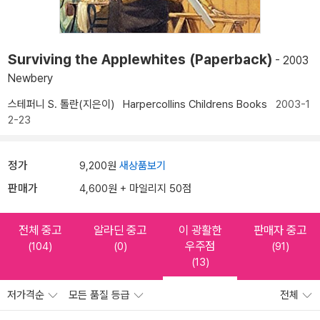
Surviving the Applewhites (Paperback)
- 2003
Newbery
스테퍼니 S. 톨란(지은이)
Harpercollins Childrens Books
2003-1
2-23
정가
9,200원
새상품보기
판매가
4,600원 + 마일리지 50점
전체 중고
알라딘 중고
이 광활한
판매자 중고
우주점
(104)
(0)
(91)
(13)
저가격순
모든 품질 등급
전체