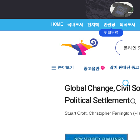
HOME
국내도서
전자책
만권당
외국도서
첫달무료
온라인 
분야보기
중고음반
많이 판매된 중고
N
1천원부터
중고음반
Global Change, Civil S
Political Settlement
Stuart Croft
,
Christopher Farrington
(지