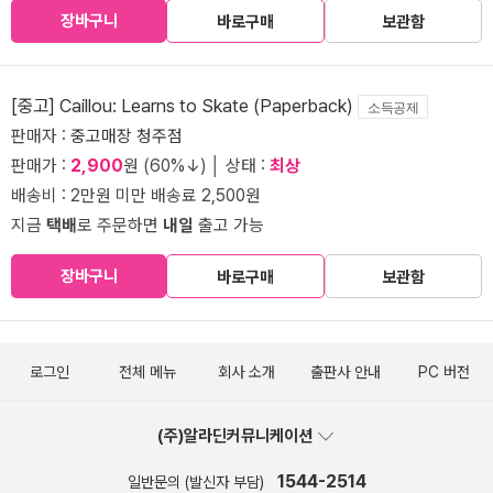
장바구니
바로구매
보관함
[중고] Caillou: Learns to Skate (Paperback)
소득공제
판매자 :
중고매장 청주점
판매가 :
2,900
원 (60%↓) │ 상태 :
최상
배송비 : 2만원 미만 배송료 2,500원
지금
택배
로 주문하면
내일
출고 가능
장바구니
바로구매
보관함
로그인
전체 메뉴
회사 소개
출판사 안내
PC 버전
(주)알라딘커뮤니케이션
1544-2514
일반문의 (발신자 부담)