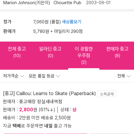
Marion Johnson(지은이)
Chouette Pub
2003-09-01
정가
7,060원 (품절)
새상품보기
판매가
5,780원 + 마일리지 290점
전체 중고
알라딘 중고
이 광활한
판매자 중고
우주점
(10)
(0)
(8)
(2)
저가격순
모든 품질 등급
전체
[중고] Caillou: Learns to Skate (Paperback)
소득공제
판매자 :
중고매장 잠실새내역점
판매가 :
2,800
원 (61%↓) │ 상태 :
상
배송비 : 2만원 미만 배송료 2,500원
지금
택배
로 주문하면
내일
출고 가능