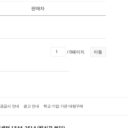
판매자
/ 0페이지
이동
·공급사 안내
광고 안내
학교·기업·기관 대량구매
센터 1544-2514 (발신자 부담)