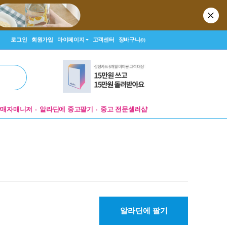
로그인
회원가입
마이페이지
고객센터
장바구니
(0)
판매자매니저
알라딘에 중고팔기
중고 전문셀러샵
알라딘에 팔기