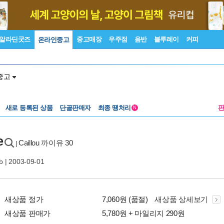
알라딘굿즈
중고매장
우주점
음반
블루레이
커피
온라인중고
중고
새로 등록된 상품
단골판매자
최종 땡처리
N
e
Caillou 까이유 30
|
ub
| 2003-09-01
새상품 정가
7,060원 (품절)
새상품 상세보기
새상품 판매가
5,780원 + 마일리지 290원