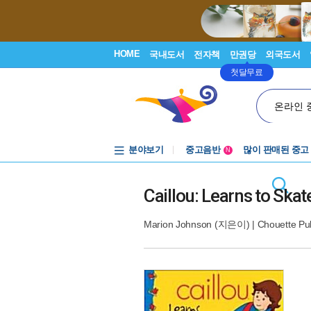
HOME
국내도서
전자책
만권당
외국도서
첫달무료
온라인 
분야보기
중고음반
많이 판매된 중고
N
1천원부터
중고음반
Caillou: Learns to Skat
Marion Johnson
(지은이) |
Chouette P