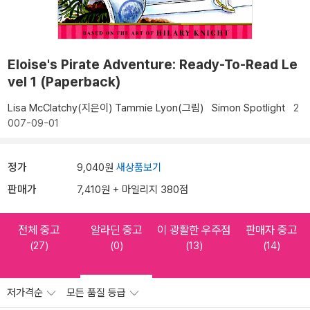
Eloise's Pirate Adventure: Ready-To-Read Le
vel 1 (Paperback)
Lisa McClatchy(지은이)
Tammie Lyon(그림)
Simon Spotlight
2
007-09-01
정가
9,040원
새상품보기
판매가
7,410원 + 마일리지 380점
전체 중고
알라딘 중고
이 광활한 우주점
판매자 중고
(27)
(0)
(13)
(14)
저가격순
모든 품질 등급