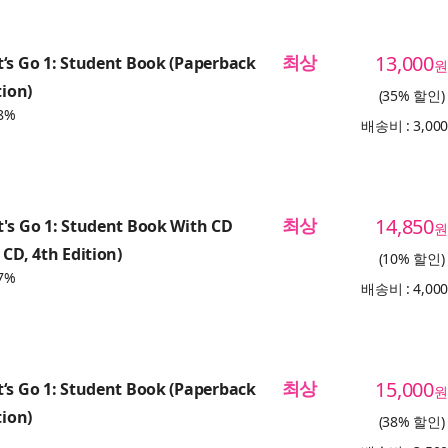
최상
13,000
‘s Go 1: Student Book (Paperback
원
tion)
(35% 할인)
8%
배송비 : 3,00
최상
14,850
's Go 1: Student Book With CD
원
 CD, 4th Edition)
(10% 할인)
7%
배송비 : 4,00
최상
15,000
‘s Go 1: Student Book (Paperback
원
tion)
(38% 할인)