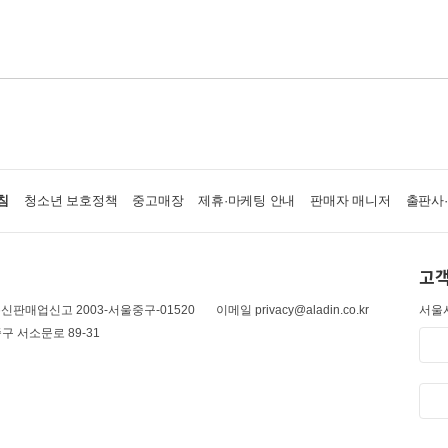
침
청소년 보호정책
중고매장
제휴·마케팅 안내
판매자 매니저
출판사
고객
신판매업신고 2003-서울중구-01520
이메일 privacy@aladin.co.kr
서울시
구 서소문로 89-31