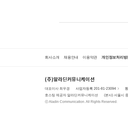
회사소개
채용안내
이용약관
개인정보처리방
(주)알라딘커뮤니케이션
대표이사 최우경
사업자등록 201-81-23094
통
호스팅 제공자 알라딘커뮤니케이션
(본사) 서울시 중
ⓒ Aladin Communication. All Rights Reserved.