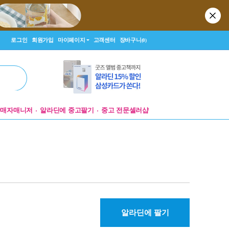
로그인
회원가입
마이페이지
고객센터
장바구니
(0)
판매자매니저
알라딘에 중고팔기
중고 전문셀러샵
알라딘에 팔기