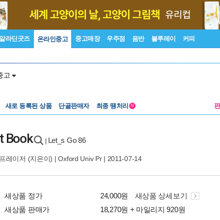
알라딘굿즈
중고매장
우주점
음반
블루레이
커피
온라인중고
중고
새로 등록된 상품
단골판매자
최종 땡처리
N
nt Book
Let_s Go 86
|
 프레이저
(지은이) |
Oxford Univ Pr
| 2011-07-14
새상품 정가
24,000원
새상품 상세보기
새상품 판매가
18,270원 + 마일리지 920원