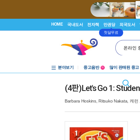
HOME
국내도서
전자책
만권당
외국도서
첫달무료
온라인 
분야보기
중고음반
많이 판매된 중고
N
1천원부터
중고음반
(4판)Let's Go 1: Stude
Barbara Hoskins
,
Ritsuko Nakata
,
캐런