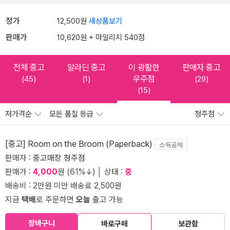
정가
12,500원
새상품보기
판매가
10,620원 + 마일리지 540점
전체 중고
알라딘 중고
이 광활한
판매자 중고
우주점
(45)
(1)
(29)
(15)
저가격순
모든 품질 등급
청주점
[중고] Room on the Broom (Paperback)
소득공제
판매자 :
중고매장 청주점
판매가 :
4,000
원 (61%↓) │ 상태 :
중
배송비 : 2만원 미만 배송료 2,500원
지금
택배
로 주문하면
오늘
출고 가능
장바구니
바로구매
보관함