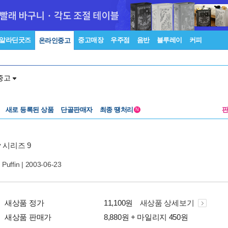
알라딘굿즈
중고매장
우주점
음반
블루레이
커피
온라인중고
중고
새로 등록된 상품
단골판매자
최종 땡처리
N
gy 시리즈 9
|
Puffin
| 2003-06-23
새상품 정가
11,100원
새상품 상세보기
새상품 판매가
8,880원 + 마일리지 450원