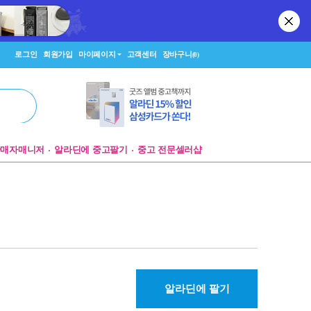
로그인
회원가입
마이페이지
고객센터
장바구니
(0)
판매자매니저
알라딘에 중고팔기
중고 전문셀러샵
알라딘에 팔기