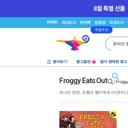
HOME
국내도서
전자책
만권당
외국도서
첫달무료
온라인 
분야보기
중고음반
많이 판매된 중고
N
1천원부터
중고음반
Froggy Eats Out
Frog
|
조너선 런던
,
프랭크 렘키위츠
(지은이) 