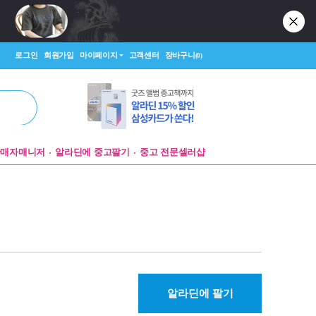
로그인
회원가입
마이페이지
고객센터
장바구니
(0)
판매자매니저
알라딘에 중고팔기
중고 전문셀러샵
알라딘에 팔기