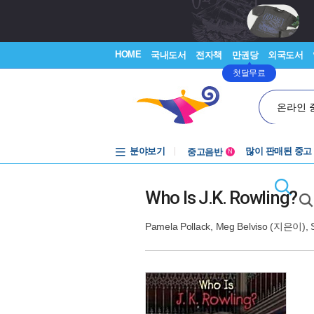
HOME
국내도서
전자책
만권당
외국도서
첫달무료
온라인 
분야보기
중고음반
많이 판매된 중고
N
1천원부터
중고음반
Who Is J.K. Rowling?
Pamela Pollack
,
Meg Belviso
(지은이),