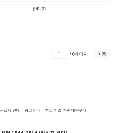
판매자
/ 0페이지
이동
·공급사 안내
광고 안내
학교·기업·기관 대량구매
센터 1544-2514 (발신자 부담)