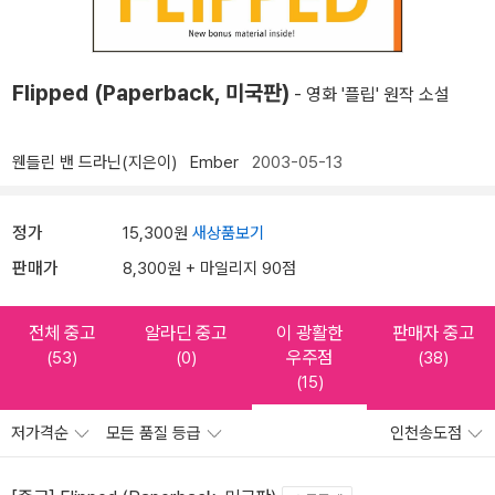
Flipped (Paperback, 미국판)
- 영화 '플립' 원작 소설
웬들린 밴 드라닌(지은이)
Ember
2003-05-13
정가
15,300원
새상품보기
판매가
8,300원 + 마일리지 90점
전체 중고
알라딘 중고
이 광활한
판매자 중고
우주점
(53)
(0)
(38)
(15)
저가격순
모든 품질 등급
인천송도점