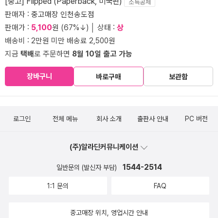
[중고] Flipped (Paperback, 미국판)
소득공제
판매자 :
중고매장 인천송도점
판매가 :
5,100
원 (67%↓) │ 상태 :
상
배송비 : 2만원 미만 배송료 2,500원
지금
택배
로 주문하면
8월 10일 출고 가능
장바구니
바로구매
보관함
로그인
전체 메뉴
회사 소개
출판사 안내
PC 버전
(주)알라딘커뮤니케이션
1544-2514
일반문의 (발신자 부담)
1:1 문의
FAQ
중고매장 위치, 영업시간 안내