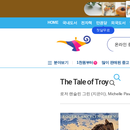
HOME
국내도서
전자책
만권당
외국도서
첫달무료
온라인 
중고음반
1천원부터
분야보기
많이 판매된 중고
N
중고음반
The Tale of Troy
로저 랜슬린 그린
(지은이),
Michelle Pa