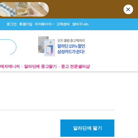
로그인
회원가입
마이페이지
고객센터
장바구니
(0)
판매자매니저
알라딘에 중고팔기
중고 전문셀러샵
알라딘에 팔기