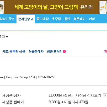
알라딘굿즈
중고매장
우주점
음반
블루레이
커피
온라인중고
중고
새로 등록된 상품
단골판매자
최종 땡처리
N
ver
|
Penguin Group USA
| 1994-10-27
새상품 정가
11,600원 (절판)
새상품 상세보기
새상품 판매가
9,280원 + 마일리지 470원