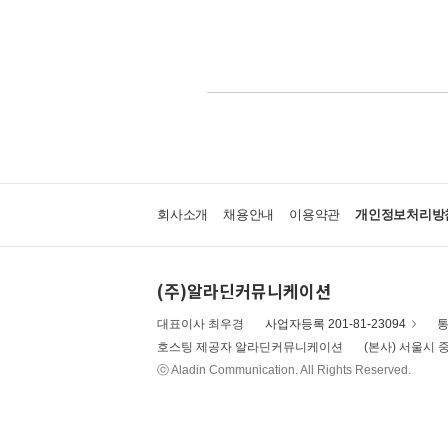
회사소개
채용안내
이용약관
개인정보처리방
(주)알라딘커뮤니케이션
대표이사 최우경
사업자등록 201-81-23094
통
호스팅 제공자 알라딘커뮤니케이션
(본사) 서울시 중
ⓒ Aladin Communication. All Rights Reserved.