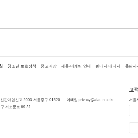
침
청소년 보호정책
중고매장
제휴·마케팅 안내
판매자 매니저
출판사
고객
신판매업신고 2003-서울중구-01520
이메일 privacy@aladin.co.kr
서울시
구 서소문로 89-31