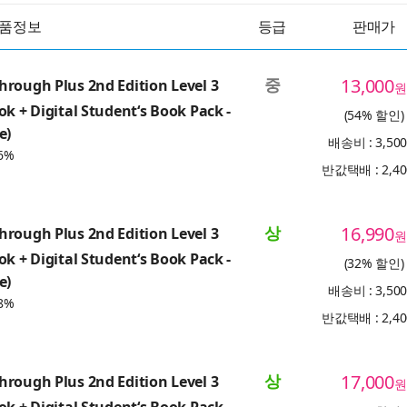
품정보
등급
판매가
중
13,000
rough Plus 2nd Edition Level 3
원
ok + Digital Student‘s Book Pack -
(54% 할인)
e)
배송비 : 3,50
6%
반값택배 : 2,4
상
16,990
rough Plus 2nd Edition Level 3
원
ok + Digital Student‘s Book Pack -
(32% 할인)
e)
배송비 : 3,50
8%
반값택배 : 2,4
상
17,000
rough Plus 2nd Edition Level 3
원
ok + Digital Student‘s Book Pack -