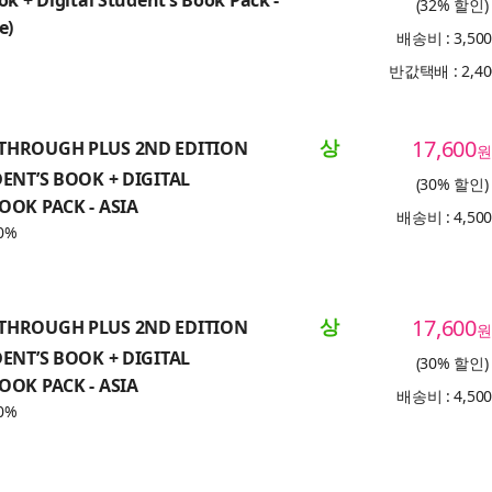
(32% 할인)
e)
배송비 : 3,50
반값택배 : 2,4
상
17,600
THROUGH PLUS 2ND EDITION
원
DENT’S BOOK + DIGITAL
(30% 할인)
OOK PACK - ASIA
배송비 : 4,50
0%
상
17,600
THROUGH PLUS 2ND EDITION
원
DENT’S BOOK + DIGITAL
(30% 할인)
OOK PACK - ASIA
배송비 : 4,50
0%