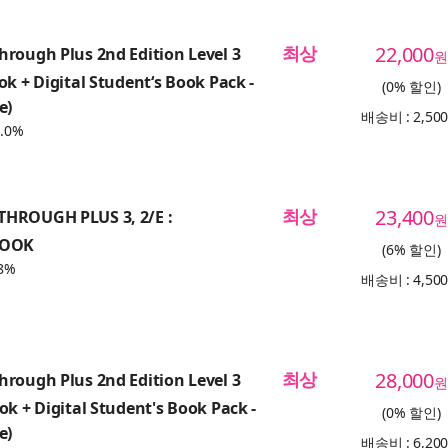
최상
22,000
rough Plus 2nd Edition Level 3
원
ok + Digital Student‘s Book Pack -
(0% 할인)
e)
배송비 : 2,50
.0%
최상
23,400
HROUGH PLUS 3, 2/E :
원
BOOK
(6% 할인)
8%
배송비 : 4,50
최상
28,000
rough Plus 2nd Edition Level 3
원
ok + Digital Student's Book Pack -
(0% 할인)
e)
배송비 : 6,20