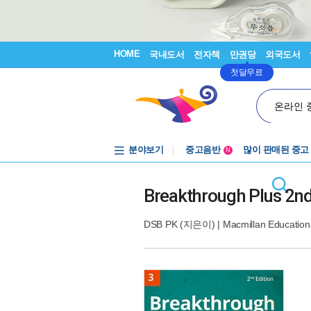
HOME
국내도서
전자책
만권당
외국도서
첫달무료
온라인 
분야보기
중고음반
많이 판매된 중고
N
1천원부터
중고음반
Breakthrough Plus 2nd 
DSB PK
(지은이) |
Macmillan Education 