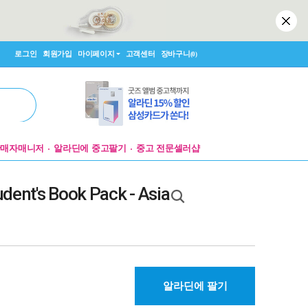
로그인
회원가입
마이페이지
고객센터
장바구니
(0)
판매자매니저
알라딘에 중고팔기
중고 전문셀러샵
udent's Book Pack - Asia
알라딘에 팔기