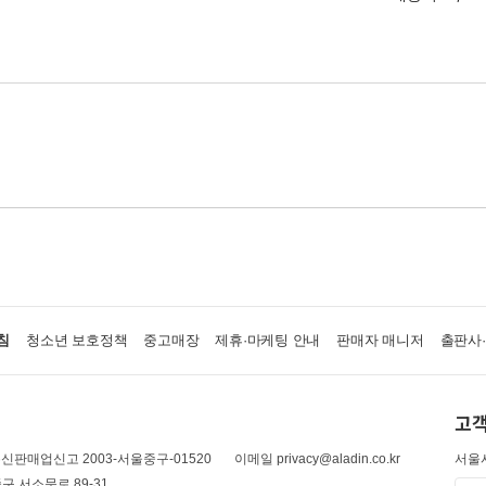
침
청소년 보호정책
중고매장
제휴·마케팅 안내
판매자 매니저
출판사
고객
신판매업신고 2003-서울중구-01520
이메일 privacy@aladin.co.kr
서울시
구 서소문로 89-31