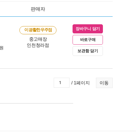
판매자
장바구니 담기
이 광활한 우주점
중고매장
바로구매
인천청라점
0원
보관함 담기
/ 1페이지
이동