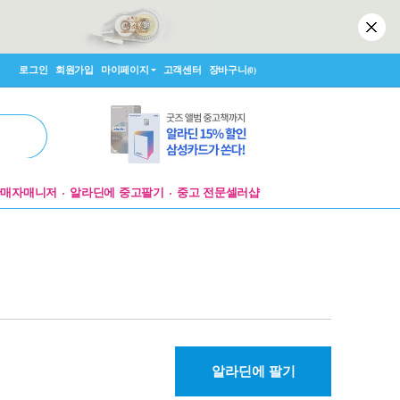
로그인
회원가입
마이페이지
고객센터
장바구니
(0)
판매자매니저
알라딘에 중고팔기
중고 전문셀러샵
알라딘에 팔기