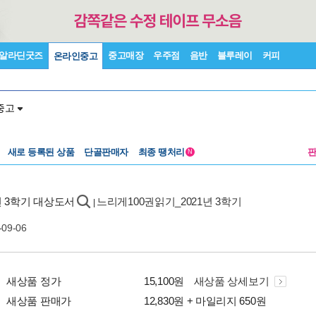
알라딘굿즈
중고매장
우주점
음반
블루레이
커피
온라인중고
중고
새로 등록된 상품
단골판매자
최종 땡처리
N
1년 3학기 대상도서
느리게100권읽기_2021년 3학기
|
-09-06
새상품 정가
15,100원
새상품 상세보기
새상품 판매가
12,830원 + 마일리지 650원