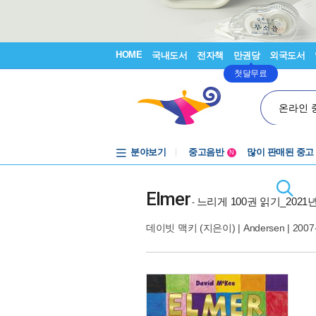
HOME
국내도서
전자책
만권당
외국도서
첫달무료
온라인 
분야보기
중고음반
많이 판매된 중고
N
1천원부터
중고음반
Elmer
느리게 100권 읽기_202
-
데이빗 맥키
(지은이) |
Andersen
| 2007