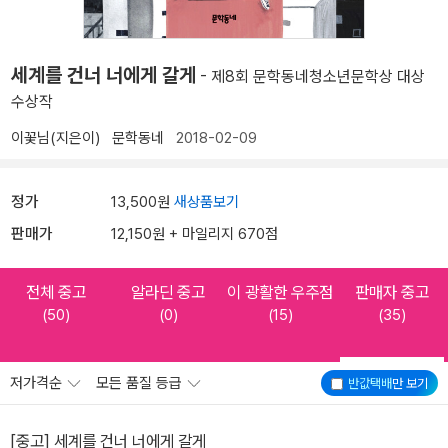
세계를 건너 너에게 갈게
- 제8회 문학동네청소년문학상 대상
수상작
이꽃님(지은이)
문학동네
2018-02-09
정가
13,500원
새상품보기
판매가
12,150원 + 마일리지 670점
전체 중고
알라딘 중고
이 광활한 우주점
판매자 중고
(50)
(0)
(15)
(35)
저가격순
모든 품질 등급
반값택배
만 보기
[중고] 세계를 건너 너에게 갈게