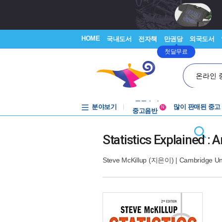
HOME
국내도서
전자책
만권당
외국도서
첫달무료
온라인 
분야보기
중고음반
많이 판매된 중고
N
1천원부터
중고음반
Statistics Explained : 
Steve McKillup
(지은이) |
Cambridge Un