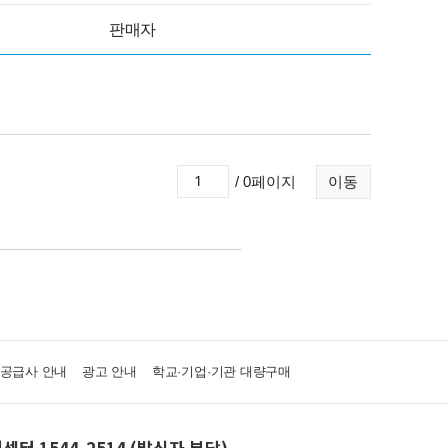
판매자
/ 0페이지
이동
·공급사 안내
광고 안내
학교·기업·기관 대량구매
센터 1544-2514 (발신자 부담)