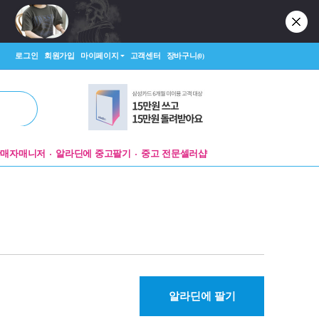
로그인
회원가입
마이페이지
고객센터
장바구니
(0)
판매자매니저
알라딘에 중고팔기
중고 전문셀러샵
알라딘에 팔기