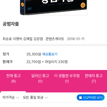
공범자들
최승호
이명박
김재철
김장겸
콘텐츠게이트
2018-01-11
정가
25,300원
새상품보기
판매가
22,700원 + 마일리지 230점
전체 중고
알라딘 중고
이 광활한 우주점
판매자 중고
(8)
(0)
(1)
(7)
저가격순
모든 품질 등급
반값택배
만 보기