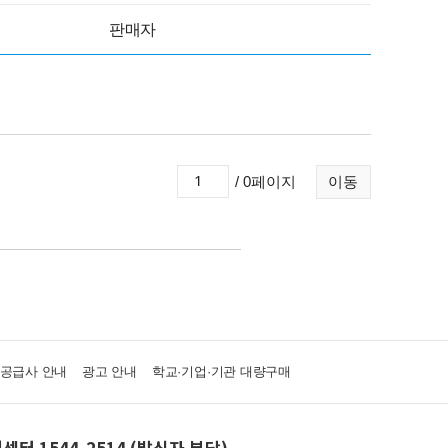
판매자
/ 0페이지
이동
·공급사 안내
광고 안내
학교·기업·기관 대량구매
센터 1544-2514 (발신자 부담)