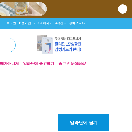
로그인
회원가입
마이페이지
고객센터
장바구니
(0)
판매자매니저
알라딘에 중고팔기
중고 전문셀러샵
알라딘에 팔기