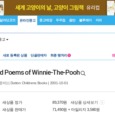
알라딘굿즈
중고매장
우주점
음반
블루레이
커피
온라인중고
중고
새로 등록된 상품
단골판매자
최종 땡처리
N
nd Poems of Winnie-The-Pooh
은이) |
Dutton Childrens Books
| 2001-10-01
새상품 정가
89,370원
새상품 상세보기
새상품 판매가
71,490원 + 마일리지 3,580원