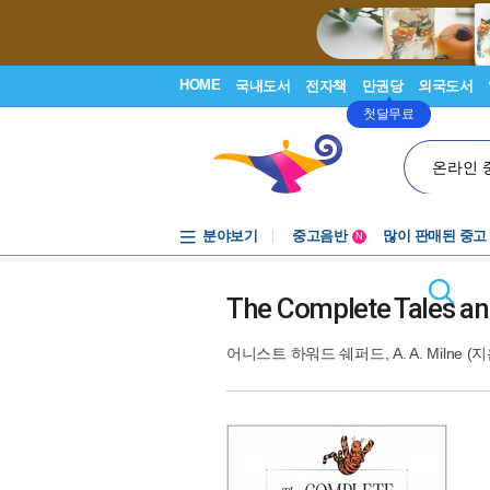
HOME
국내도서
전자책
만권당
외국도서
첫달무료
온라인 
분야보기
중고음반
많이 판매된 중고
N
1천원부터
중고음반
The Complete Tales a
어니스트 하워드 쉐퍼드
,
A. A. Milne
(지