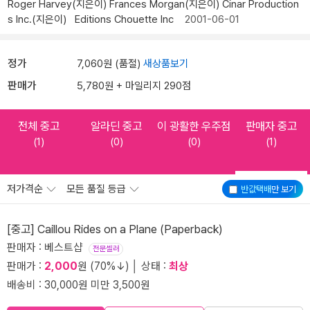
Roger Harvey(지은이)
Frances Morgan(지은이)
Cinar Production
s Inc.(지은이)
Editions Chouette Inc
2001-06-01
정가
7,060원 (품절)
새상품보기
판매가
5,780원 + 마일리지 290점
전체 중고
알라딘 중고
이 광활한 우주점
판매자 중고
(1)
(0)
(0)
(1)
저가격순
모든 품질 등급
반값택배
만 보기
[중고] Caillou Rides on a Plane (Paperback)
판매자 : 베스트샵
전문셀러
판매가 :
2,000
원 (70%↓) │ 상태 :
최상
배송비 : 30,000원 미만 3,500원