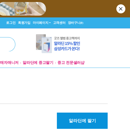
로그인
회원가입
마이페이지
고객센터
장바구니
(0)
판매자매니저
알라딘에 중고팔기
중고 전문셀러샵
알라딘에 팔기