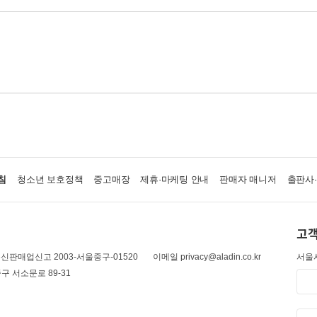
침
청소년 보호정책
중고매장
제휴·마케팅 안내
판매자 매니저
출판사
고객
신판매업신고 2003-서울중구-01520
이메일 privacy@aladin.co.kr
서울시
구 서소문로 89-31