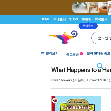
HOME
국내도서
전자책
만권당
외국도서
첫달무료
온라인 
분야보기
중고음반
많이 판매된 중고
N
1천원부터
중고음반
What Happens to a H
Paul Showers
(지은이),
Edward Miller
(