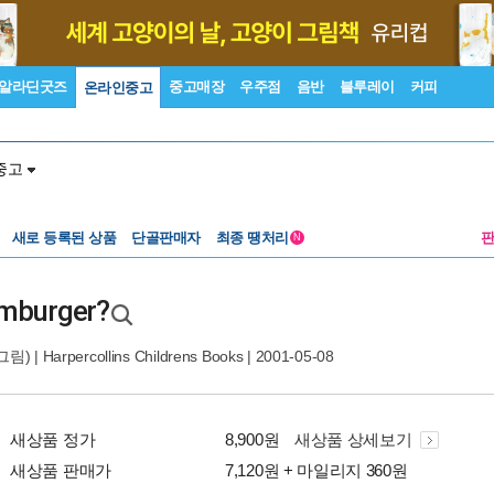
알라딘굿즈
중고매장
우주점
음반
블루레이
커피
온라인중고
중고
새로 등록된 상품
단골판매자
최종 땡처리
N
amburger?
그림) |
Harpercollins Childrens Books
| 2001-05-08
새상품 정가
8,900원
새상품 상세보기
새상품 판매가
7,120원 + 마일리지 360원