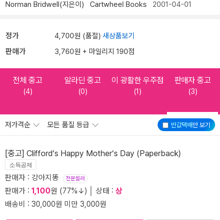
Norman Bridwell(지은이)
Cartwheel Books
2001-04-01
정가
4,700원 (품절)
새상품보기
판매가
3,760원 + 마일리지 190점
전체 중고
알라딘 중고
이 광활한 우주점
판매자 중고
(4)
(0)
(1)
(3)
저가격순
모든 품질 등급
반값택배
만 보기
[중고] Clifford‘s Happy Mother‘s Day (Paperback)
소득공제
판매자 : 강아지똥
전문셀러
판매가 :
1,100
원 (77%↓) │ 상태 :
상
배송비 : 30,000원 미만 3,000원