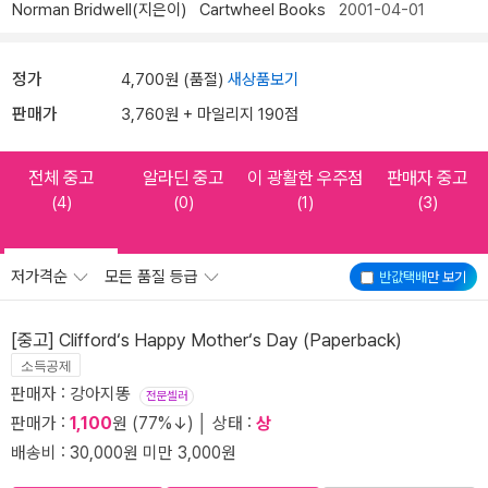
Norman Bridwell(지은이)
Cartwheel Books
2001-04-01
정가
4,700원 (품절)
새상품보기
판매가
3,760원 + 마일리지 190점
전체 중고
알라딘 중고
이 광활한 우주점
판매자 중고
(4)
(0)
(1)
(3)
저가격순
모든 품질 등급
반값택배
만 보기
[중고] Clifford‘s Happy Mother‘s Day (Paperback)
소득공제
판매자 : 강아지똥
전문셀러
판매가 :
1,100
원 (77%↓) │ 상태 :
상
배송비 : 30,000원 미만 3,000원