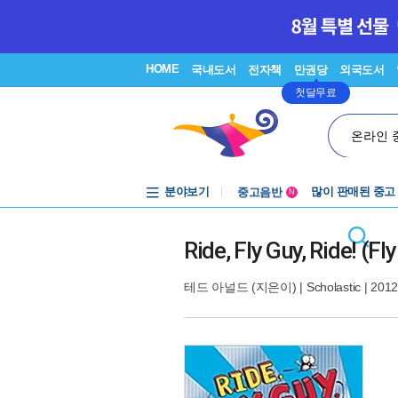
HOME
국내도서
전자책
만권당
외국도서
첫달무료
온라인 
분야보기
중고음반
많이 판매된 중고
N
1천원부터
중고음반
Ride, Fly Guy, Ride! (F
테드 아널드
(지은이) |
Scholastic
| 2012