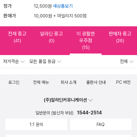
정가
12,500원
새상품보기
판매가
10,000원 + 마일리지 500점
전체 중고
알라딘 중고
이 광활한
판매자 중고
우주점
(41)
(0)
(26)
(15)
저가격순
모든 품질 등급
전체
로그인
전체 메뉴
회사 소개
출판사 안내
PC 버전
(주)알라딘커뮤니케이션
1544-2514
일반문의 (발신자 부담)
1:1 문의
FAQ