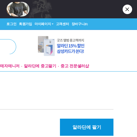
로그인
회원가입
마이페이지
고객센터
장바구니
(0)
판매자매니저
알라딘에 중고팔기
중고 전문셀러샵
알라딘에 팔기