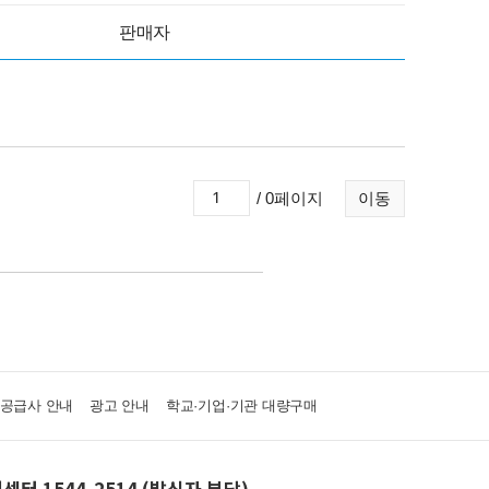
판매자
/ 0페이지
이동
·공급사 안내
광고 안내
학교·기업·기관 대량구매
센터 1544-2514 (발신자 부담)