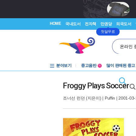
HOME
국내도서
전자책
만권당
외국도서
첫달무료
온라인 
분야보기
중고음반
많이 판매된 중고
N
1천원부터
중고음반
Froggy Plays Soccer
조너선 런던
(지은이) |
Puffin
| 2001-03-