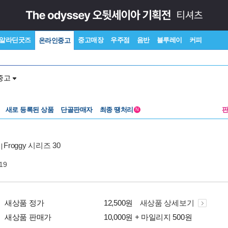
알라딘굿즈
중고매장
우주점
음반
블루레이
커피
온라인중고
중고
새로 등록된 상품
단골판매자
최종 땡처리
N
Froggy 시리즈 30
|
19
새상품 정가
12,500원
새상품 상세보기
새상품 판매가
10,000원 + 마일리지 500원