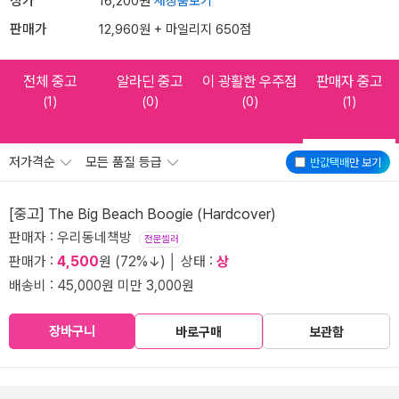
정가
16,200원
새상품보기
판매가
12,960원 + 마일리지 650점
전체 중고
알라딘 중고
이 광활한 우주점
판매자 중고
(1)
(0)
(0)
(1)
저가격순
모든 품질 등급
반값택배
만 보기
[중고] The Big Beach Boogie (Hardcover)
판매자 : 우리동네책방
전문셀러
판매가 :
4,500
원 (72%↓) │ 상태 :
상
배송비 : 45,000원 미만 3,000원
장바구니
바로구매
보관함