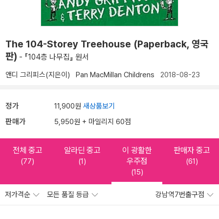
The 104-Storey Treehouse (Paperback, 영국
판)
- 『104층 나무집』 원서
앤디 그리피스(지은이)
Pan MacMillan Childrens
2018-08-23
정가
11,900원
새상품보기
판매가
5,950원 + 마일리지 60점
전체 중고
알라딘 중고
이 광활한
판매자 중고
우주점
(77)
(1)
(61)
(15)
저가격순
모든 품질 등급
강남역7번출구점