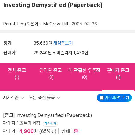
Investing Demystified (Paperback)
Paul J. Lim(지은이)
McGraw-Hill
2005-03-26
정가
35,660원
새상품보기
판매가
29,240원 + 마일리지 1,470점
전체 중고
알라딘 중고
이 광활한 우주점
판매자 중고
(1)
(0)
(0)
(1)
저가격순
모든 품질 등급
반값택배
만 보기
[중고] Investing Demystified (Paperback)
판매자 : 초특가서점
파워셀러
판매가 :
4,900
원 (85%↓) │ 상태 :
중