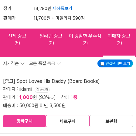
정가
14,280원
새상품보기
판매가
11,700원 + 마일리지 590점
전체 중고
알라딘 중고
이 광활한 우주점
판매자 중고
(5)
(0)
(2)
(3)
저가격순
모든 품질 등급
반값택배
만 보기
[중고] Spot Loves His Daddy (Board Books)
판매자 : iidamii
실버셀러
판매가 :
1,000
원 (93%↓) │ 상태 :
중
배송비 : 50,000원 미만 3,500원
장바구니
바로구매
보관함