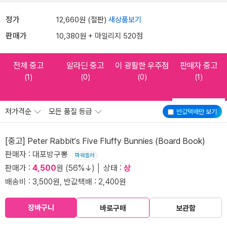
정가
12,660원 (절판)
새상품보기
판매가
10,380원 + 마일리지 520점
전체 중고
알라딘 중고
이 광활한 우주점
판매자 중고
(1)
(0)
(0)
(1)
저가격순
모든 품질 등급
반값택배
만 보기
[중고] Peter Rabbit‘s Five Fluffy Bunnies (Board Book)
판매자 : 대포방구뽕
파워셀러
판매가 :
4,500
원 (56%↓) │ 상태 :
상
배송비 : 3,500원, 반값택배 : 2,400원
장바구니
바로구매
보관함